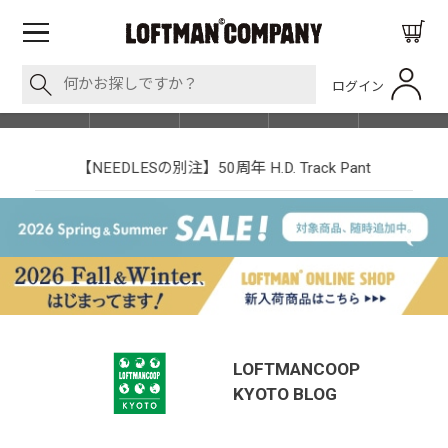
ログイン
BLOG
ITEM
BRAND
EVENT
SHOP LIST
【NEEDLESの別注】50周年 H.D. Track Pant
LOFTMANCOOP
KYOTO
BLOG