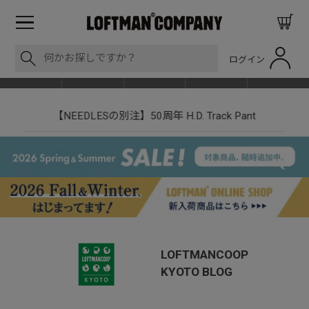
ログイン
BLOG
ITEM
BRAND
EVENT
SHOP LIST
【NEEDLESの別注】50周年 H.D. Track Pant
LOFTMANCOOP
KYOTO
BLOG