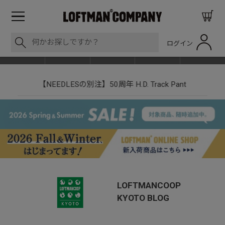
ログイン
BLOG
ITEM
BRAND
EVENT
SHOP LIST
【NEEDLESの別注】50周年 H.D. Track Pant
LOFTMANCOOP
KYOTO
BLOG