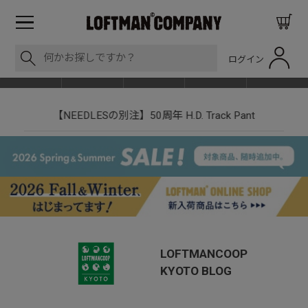
ログイン
BLOG
ITEM
BRAND
EVENT
SHOP LIST
【NEEDLESの別注】50周年 H.D. Track Pant
LOFTMANCOOP
KYOTO
BLOG