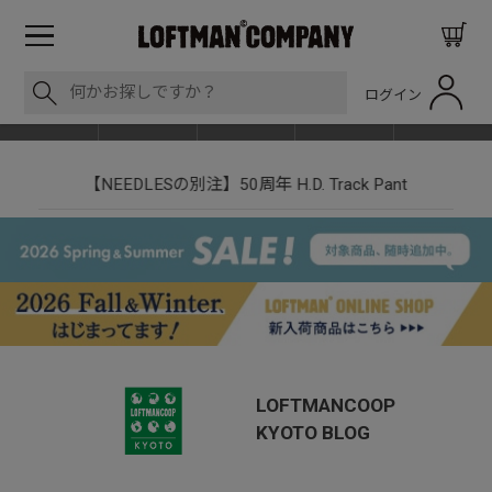
ログイン
BLOG
ITEM
BRAND
EVENT
SHOP LIST
【NEEDLESの別注】50周年 H.D. Track Pant
LOFTMANCOOP
KYOTO
BLOG