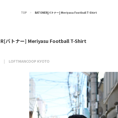
TOP
>
BATONER[バトナー] Meriyasu Football T-Shirt
[バトナー] Meriyasu Football T-Shirt
LOFTMANCOOP KYOTO