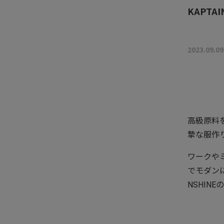
KAPTAI
2023.09.09
高級原料
摯な服作
ワークや
でモダン
NSHI