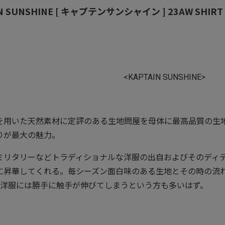
N SUNSHINE [ キャプテンサンシャイン ] 23AW SHIRT 
<KAPTAIN SUNSHINE>
を用いた天然素材に定評のある生地問屋を母体に最高品質の生
りが最大の魅力。
ミリタリーなどトラディショナルな洋服の出自およびそのディ
に昇華してくれる。毎シーズン面白味のある生地とその時の流れを汲
NEの洋服には勝手に触手が伸びてしまうという方も多いはず。