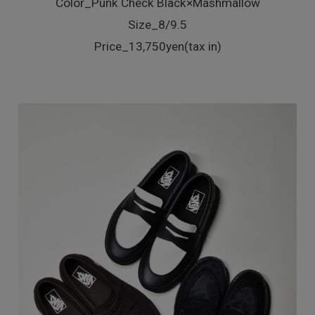
Color_Punk Check Black×Mashmallow
Size_8/9.5
Price_13,750yen(tax in)