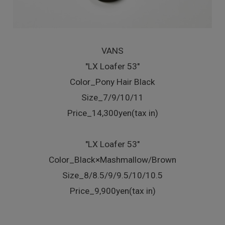
VANS
"LX Loafer 53"
Color_Pony Hair Black
Size_7/9/10/11
Price_14,300yen(tax in)
"LX Loafer 53"
Color_Black×Mashmallow/Brown
Size_8/8.5/9/9.5/10/10.5
Price_9,900yen(tax in)