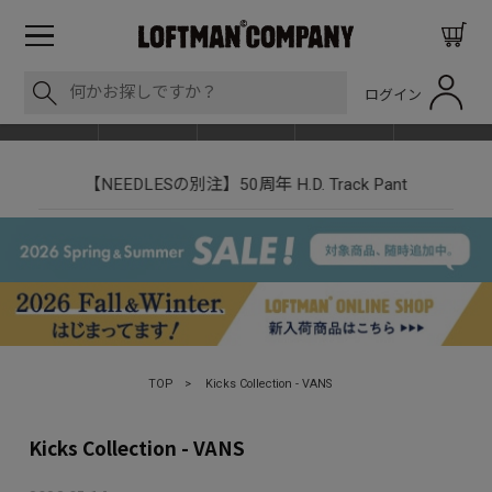
ログイン
BLOG
ITEM
BRAND
EVENT
SHOP LIST
nt
LOFTMAN RECRUIT
TOP
>
Kicks Collection - VANS
Kicks Collection - VANS