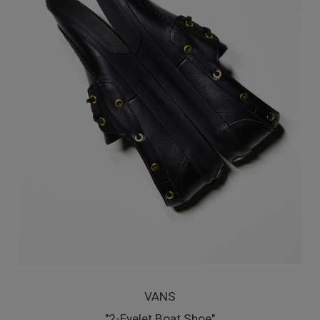
VANS
"2-Eyelet Boat Shoe"