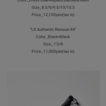
Color_Dress Blue×Aquati/Bandana Multi
Size_8.5/9/9.5/10/10.5
Price_12,100yen(tax in)
"LX Authentic Reissue 44"
Color_Black×Black
Size_7.5/8
Price_11,000yen(tax in)