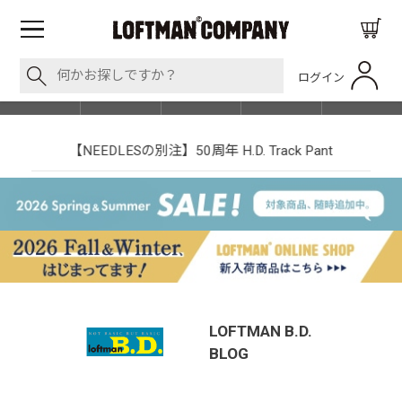
ログイン
BLOG
ITEM
BRAND
EVENT
SHOP LIST
【NEEDLESの別注】50周年 H.D. Track Pant
LOFTMAN B.D.
BLOG