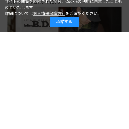
薬師下ル円福寺前町273
サイトの閲覧を継続された場合、Cookieの利用に同意したことも
のといたします。
詳細については
個人情報保護方針
をご確認ください。
承諾する
LOFTMAN B.D.店 Instagramアカウント
入荷速報など最新の情報をこちらのインスタグラム
でも配信いたしております。
是非、下記よりご覧くださいませ。
@loftman_bd