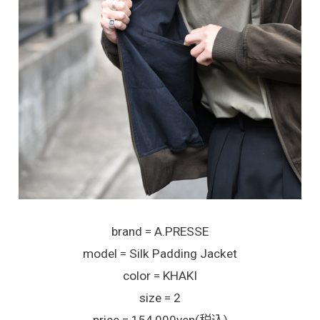
brand = A.PRESSE
model = Silk Padding Jacket
color = KHAKI
size = 2
price = 154,000yen(税込)