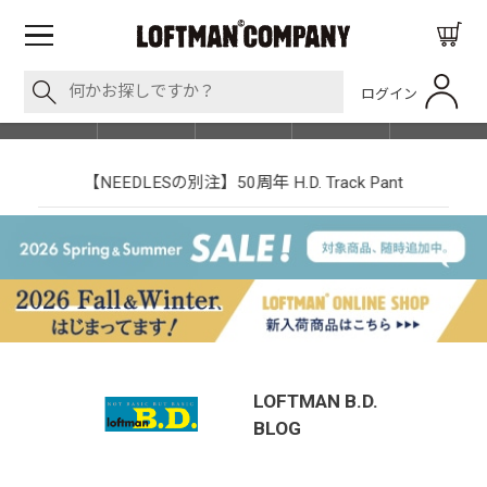
ログイン
BLOG
ITEM
BRAND
EVENT
SHOP LIST
【NEEDLESの別注】50周年 H.D. Track Pant
LOFTMAN B.D.
BLOG