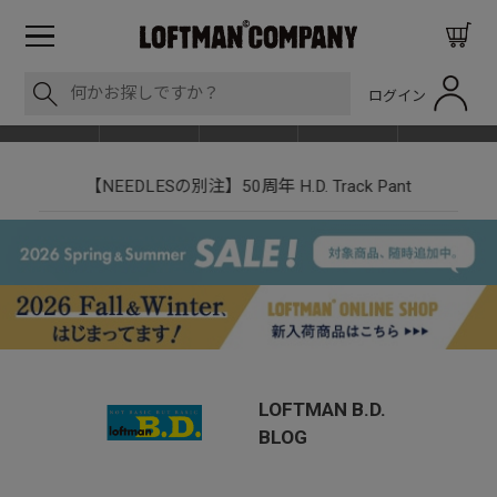
ログイン
BLOG
ITEM
BRAND
EVENT
SHOP LIST
【NEEDLESの別注】50周年 H.D. Track Pant
LOFTMAN B.D.
BLOG