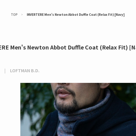
TOP
>
INVERTERE Men's Newton Abbot Duffle Coat (Relax Fit) [Navy]
RE Men's Newton Abbot Duffle Coat (Relax Fit) [N
LOFTMAN B.D.