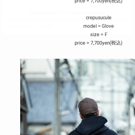
price = 7,700yen(税込)
crepusucule
model = Glove
size = F
price = 7,700yen(税込)