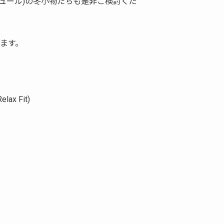
スキュール)の冬小物たちも是非ご検討くだ
ます。
elax Fit)