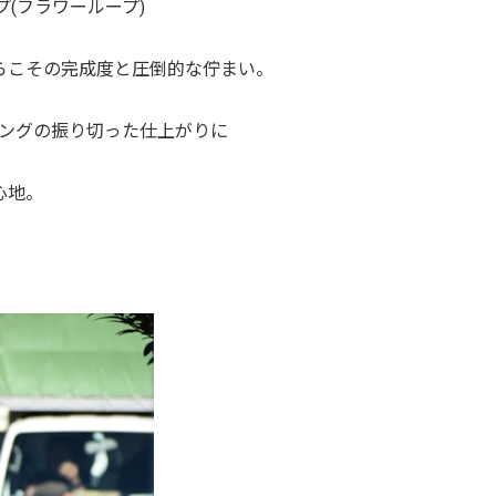
(フラワーループ)
らこその完成度と圧倒的な佇まい。
ニングの振り切った仕上がりに
心地。