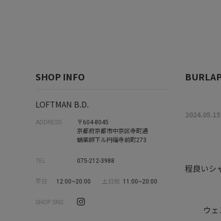
SHOP INFO
BURLAP
LOFTMAN B.D.
2024.05.15
ADDRESS
〒604-8045
京都府京都市中京区寺町通
蛸薬師下ル円福寺前町273
TEL
075-212-3988
程良いシャ
平日
12:00~20:00
土日祝
11:00~20:00
SHOP SNS
ウェ