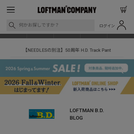
ログイン
BLOG
ITEM
BRAND
EVENT
SHOP LIST
【NEEDLESの別注】50周年 H.D. Track Pant
LOFTMAN B.D.
BLOG