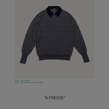
“A.PRESSE”