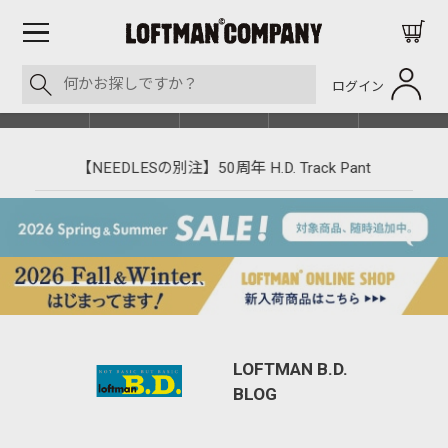
ログイン
BLOG
ITEM
BRAND
EVENT
SHOP LIST
【NEEDLESの別注】50周年 H.D. Track Pant
LOFTMAN B.D.
BLOG