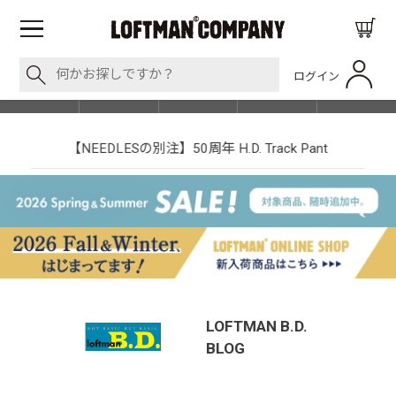
ログイン
BLOG
ITEM
BRAND
EVENT
SHOP LIST
【NEEDLESの別注】50周年 H.D. Track Pant
LOFTMAN B.D.
BLOG