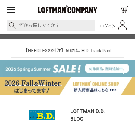
ログイン
BLOG
ITEM
BRAND
EVENT
SHOP LIST
【NEEDLESの別注】50周年 H.D. Track Pant
LOFTMAN B.D.
BLOG