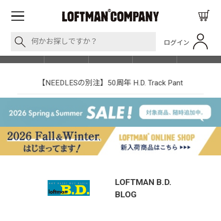
ログイン
BLOG
ITEM
BRAND
EVENT
SHOP LIST
【NEEDLESの別注】50周年 H.D. Track Pant
LOFTMAN B.D.
BLOG