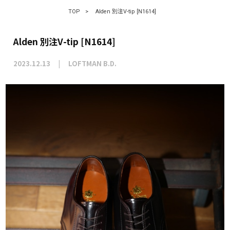
TOP
>
Alden 別注V-tip [N1614]
Alden 別注V-tip [N1614]
2023.12.13
LOFTMAN B.D.