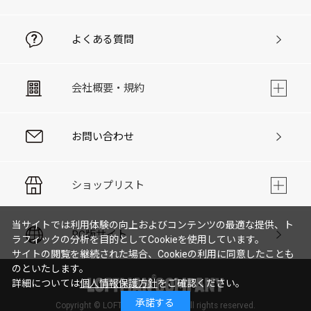
よくある質問
会社概要・規約
お問い合わせ
ショップリスト
当サイトでは利用体験の向上およびコンテンツの最適な提供、ト
PC版サイト
ラフィックの分析を目的としてCookieを使用しています。
サイトの閲覧を継続された場合、Cookieの利用に同意したことも
のといたします。
詳細については
個人情報保護方針
をご確認ください。
承諾する
Copyright © LOFTMAN COMPANY. All rights reserved.