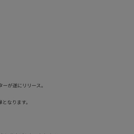
アウターが遂にリリース。
弾となります。