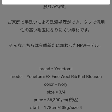
触りが特徴、
ご家庭で手洗いによる洗濯処理ができ、タフで汎用
性の高い毛玉になりにくい素材です。
そんなこちらは今季新たに加わったNEWモデル。
brand = Yonetomi
model = Yonetomi EX Fine Wool Rib Knit Blouson
color = Ivory
size = 3/4
price = 36,300yen(税込)
staff = 178cm/63kg/size 4