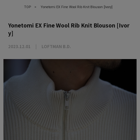
TOP
>
Yonetomi EX Fine Wool Rib Knit Blouson [Ivory]
Yonetomi EX Fine Wool Rib Knit Blouson [Ivor
y]
2023.12.01
LOFTMAN B.D.