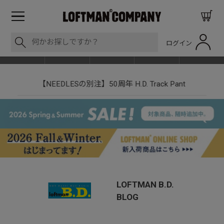
ログイン
BLOG
ITEM
BRAND
EVENT
SHOP LIST
【NEEDLESの別注】50周年 H.D. Track Pant
LOFTMAN B.D.
BLOG