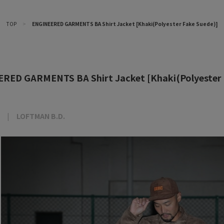
TOP
>
ENGINEERED GARMENTS BA Shirt Jacket [Khaki(Polyester Fake Suede)]
RED GARMENTS BA Shirt Jacket [Khaki(Polyester 
LOFTMAN B.D.