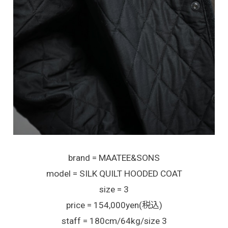
brand = MAATEE&SONS
model = SILK QUILT HOODED COAT
size = 3
price = 154,000yen(税込)
staff = 180cm/64kg/size 3