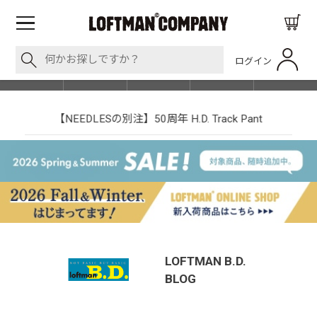
ログイン
BLOG
ITEM
BRAND
EVENT
SHOP LIST
【NEEDLESの別注】50周年 H.D. Track Pant
LOFTMAN B.D.
BLOG