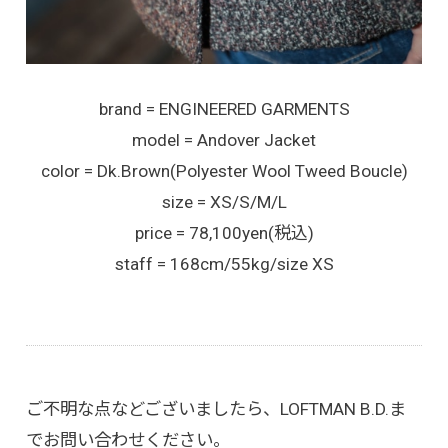
brand = ENGINEERED GARMENTS
model = Andover Jacket
color = Dk.Brown(Polyester Wool Tweed Boucle)
size = XS/S/M/L
price = 78,100yen(税込)
staff = 168cm/55kg/size XS
ご不明な点などございましたら、LOFTMAN B.D.ま
でお問い合わせください。