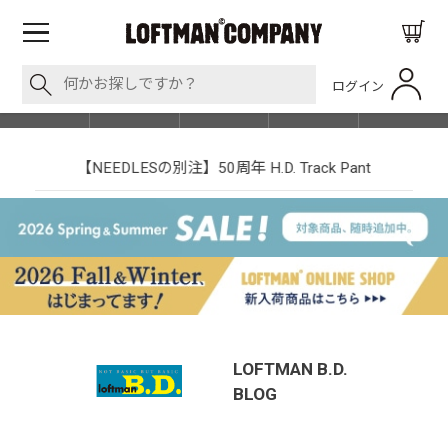
ログイン
BLOG
ITEM
BRAND
EVENT
SHOP LIST
【NEEDLESの別注】50周年 H.D. Track Pant
LOFTMAN B.D.
BLOG