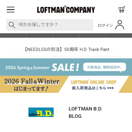
ログイン
BLOG
ITEM
BRAND
EVENT
SHOP LIST
【NEEDLESの別注】50周年 H.D. Track Pant
LOFTMAN B.D.
BLOG