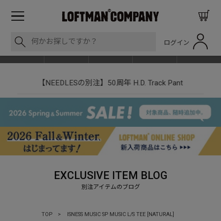
ログイン
BLOG
ITEM
BRAND
EVENT
SHOP LIST
【NEEDLESの別注】50周年 H.D. Track Pant
EXCLUSIVE ITEM BLOG
TOP
>
ISNESS MUSIC SP MUSIC L/S TEE [NATURAL]