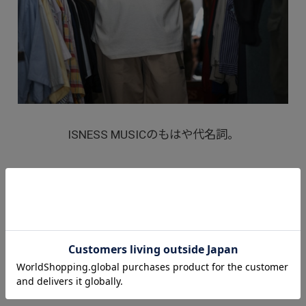
ISNESS MUSICのもはや代名詞。
好配色のカラーリング&グラフィック、インサイド
アウトのボディ使い、絶妙なシルエットがファンの
皆様方より愛され続けるロンT。
14ウェル(Cotton 100%)の細畝コーデュロイを採用
させていただきました別注キャップ。