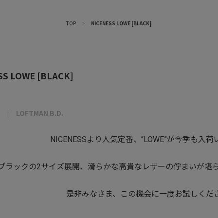
TOP
>
NICENESS LOWE [BLACK]
SS LOWE [BLACK]
LOFTMAN B.D.
NICENESSより人気定番、“LOWE”が今季も入
ブラックの2サイズ展開、滑らかな高貴なレザーの佇まいが堪
是非みなさま、この機会に一度お試しくだ