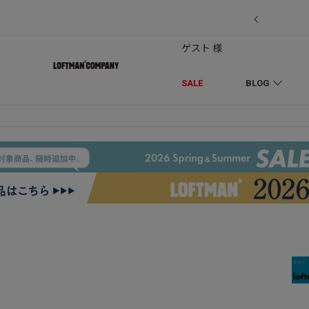
EDLESの別注】50周年 H.D. Track Pant
ゲスト 様
SALE
BLOG