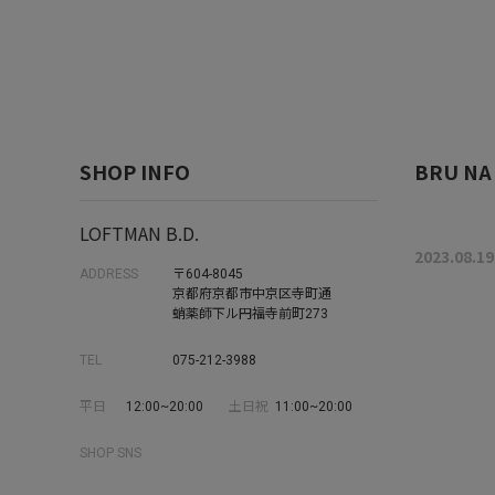
SHOP INFO
BRU N
LOFTMAN B.D.
2023.08.19
ADDRESS
〒604-8045
京都府京都市中京区寺町通
蛸薬師下ル円福寺前町273
TEL
075-212-3988
平日
12:00~20:00
土日祝
11:00~20:00
SHOP SNS