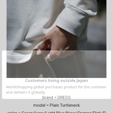
brand = DRESS
model = Plain Turtleneck
color = Green/Ivory/Light Blue/Navy/Orange/Pink/R