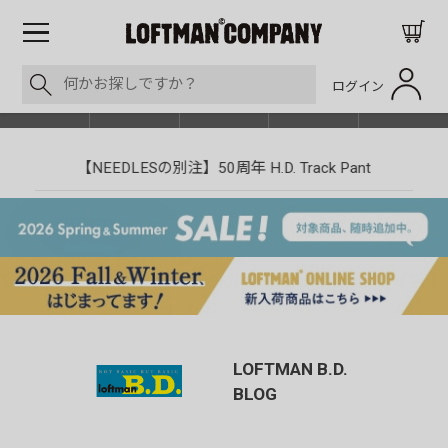
ログイン
BLOG
ITEM
BRAND
EVENT
SHOP LIST
【NEEDLESの別注】50周年 H.D. Track Pant
LOFTMAN B.D.
BLOG