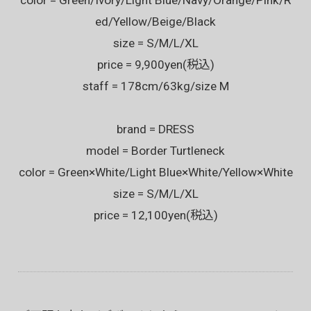
ed/Yellow/Beige/Black
size = S/M/L/XL
price = 9,900yen(税込)
staff = 178cm/63kg/size M
brand = DRESS
model = Border Turtleneck
color = Green×White/Light Blue×White/Yellow×White
size = S/M/L/XL
price = 12,100yen(税込)