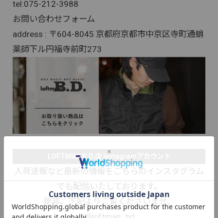
tel:
075-212-3988
お問い合わせフォーム
address : 〒604-8045 京都府京都市中京区寺町通蛸
薬師下ル円福寺前町273
LOFTMAN B.D.店 Instagramアカウント
入荷速報など最新の情報をこちらのインスタグラム
でも配信いたしております。
是非、下記よりご覧くださいませ。
@loftman_bd