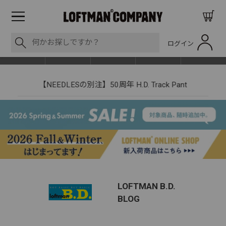
ログイン
BLOG
ITEM
BRAND
EVENT
SHOP LIST
【NEEDLESの別注】50周年 H.D. Track Pant
LOFTMAN B.D.
BLOG