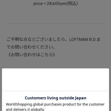
price = 28,600yen(税込)
ご不明な点などございましたら、LOFTMAN B.D.ま
でお問い合わせください。
《お問い合わせはこちら》
LOFTMAN B.D.
tel:
075-212-3988
お問い合わせフォーム
address : 〒604-8045 京都府京都市中京区寺町通蛸
薬師下ル円福寺前町273