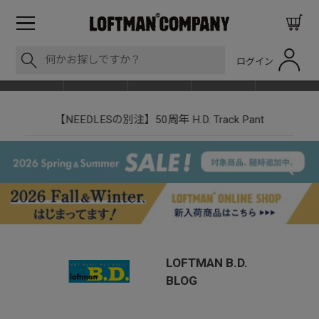
ログイン
BLOG
ITEM
BRAND
EVENT
SHOP LIST
【NEEDLESの別注】50周年 H.D. Track Pant
LOFTMAN B.D.
BLOG