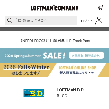
ログイン
BLOG
ITEM
BRAND
EVENT
SHOP LIST
【NEEDLESの別注】50周年 H.D. Track Pant
LOFTMAN B.D.
BLOG