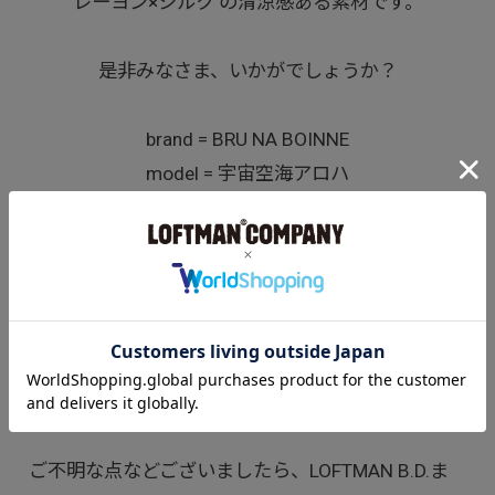
レーヨン×シルク の清涼感ある素材です。
是非みなさま、いかがでしょうか？
brand = BRU NA BOINNE
model = 宇宙空海アロハ
size = M/L/XL/2XL
color = ベージュ
price = 30,800yen(税込)
staff = 174cm/64kg/size XL
ご不明な点などございましたら、LOFTMAN B.D.ま