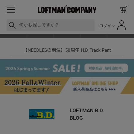
ログイン
BLOG
ITEM
BRAND
EVENT
SHOP LIST
【NEEDLESの別注】50周年 H.D. Track Pant
LOFTMAN B.D.
BLOG