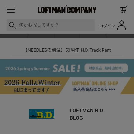
ログイン
BLOG
ITEM
BRAND
EVENT
SHOP LIST
【NEEDLESの別注】50周年 H.D. Track Pant
LOFTMAN B.D.
BLOG