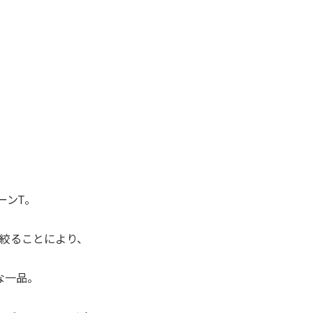
ルーンT。
絞ることにより、
な一品。