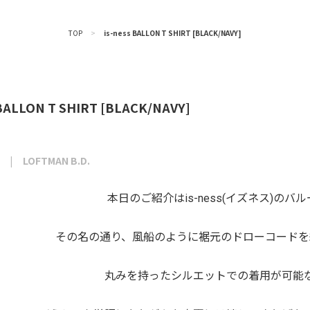
TOP
>
is-ness BALLON T SHIRT [BLACK/NAVY]
 BALLON T SHIRT [BLACK/NAVY]
LOFTMAN B.D.
本日のご紹介はis-ness(イズネス)のバ
その名の通り、風船のように裾元のドローコードを
丸みを持ったシルエットでの着用が可能