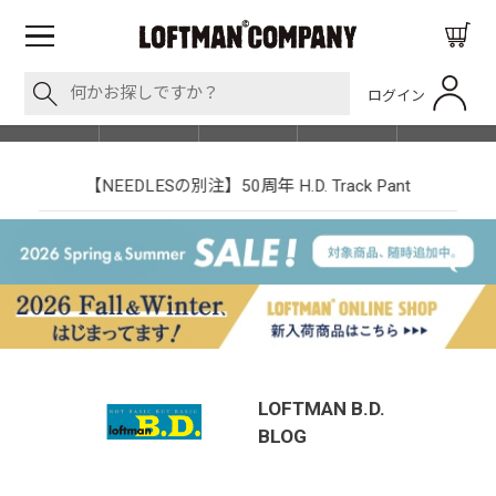
ログイン
BLOG
ITEM
BRAND
EVENT
SHOP LIST
【NEEDLESの別注】50周年 H.D. Track Pant
LOFTMAN B.D.
BLOG