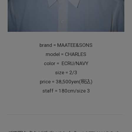
brand = MAATEE&SONS
model = CHARLES
color = ECRU/NAVY
size = 2/3
price = 38,500yen(税込)
staff = 180cm/size 3