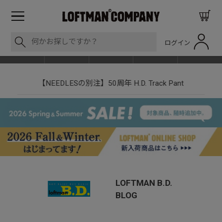
ログイン
BLOG
ITEM
BRAND
EVENT
SHOP LIST
【NEEDLESの別注】50周年 H.D. Track Pant
LOFTMAN B.D.
BLOG