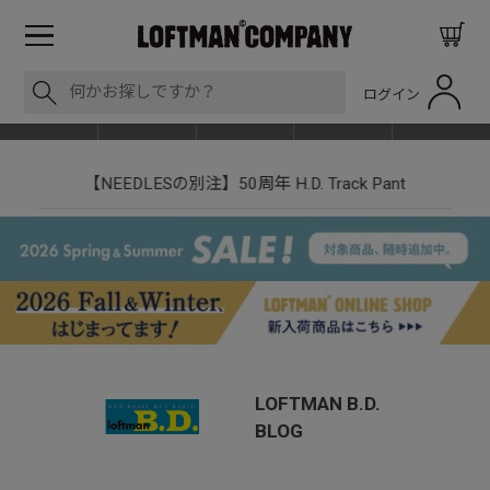
ログイン
BLOG
ITEM
BRAND
EVENT
SHOP LIST
【NEEDLESの別注】50周年 H.D. Track Pant
LOFTMAN B.D.
BLOG