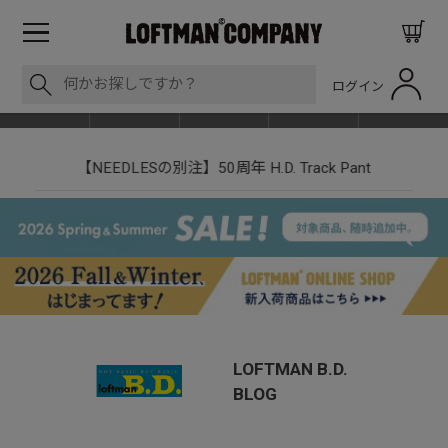
ログイン
BLOG
ITEM
BRAND
EVENT
SHOP LIST
【NEEDLESの別注】50周年 H.D. Track Pant
LOFTMAN B.D.
BLOG