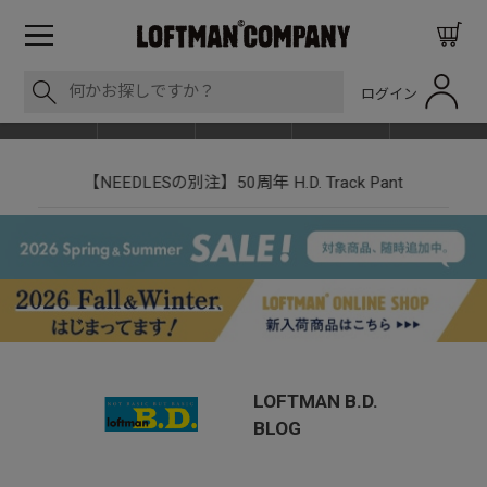
ログイン
BLOG
ITEM
BRAND
EVENT
SHOP LIST
【NEEDLESの別注】50周年 H.D. Track Pant
LOFTMAN B.D.
BLOG