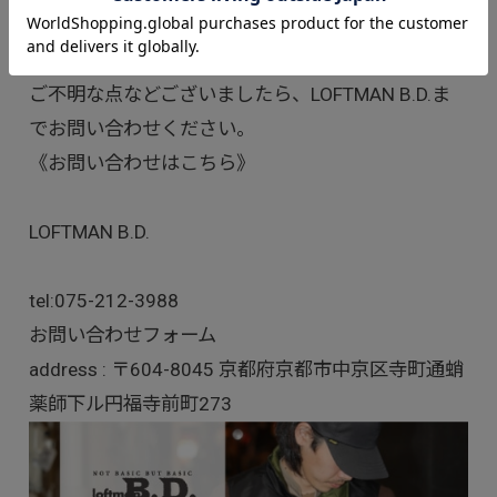
ご不明な点などございましたら、LOFTMAN B.D.ま
でお問い合わせください。
《お問い合わせはこちら》
LOFTMAN B.D.
tel:
075-212-3988
お問い合わせフォーム
address : 〒604-8045 京都府京都市中京区寺町通蛸
薬師下ル円福寺前町273