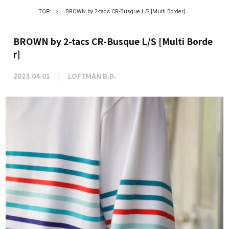
TOP
>
BROWN by 2-tacs CR-Busque L/S [Multi Border]
BROWN by 2-tacs CR-Busque L/S [Multi Borde
r]
2023.04.01
LOFTMAN B.D.