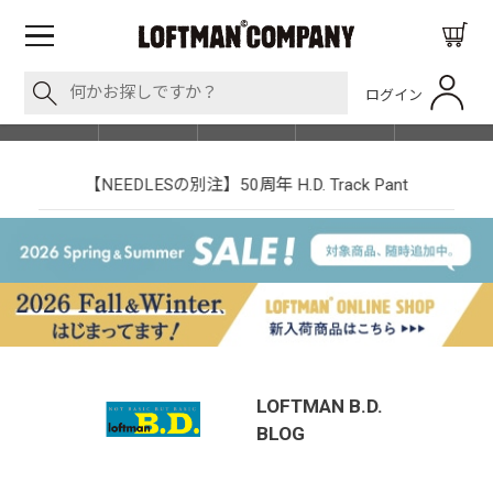
ログイン
BLOG
ITEM
BRAND
EVENT
SHOP LIST
【NEEDLESの別注】50周年 H.D. Track Pant
LOFTMAN B.D.
BLOG