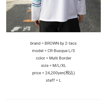
brand = BROWN by 2-tacs
model = CR-Busque L/S
color = Multi Border
size = M/L/XL
price = 24,200yen(税込)
staff = L