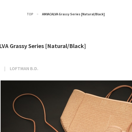
TOP
>
AMIACALVA Grassy Series [Natural/Black]
VA Grassy Series [Natural/Black]
LOFTMAN B.D.