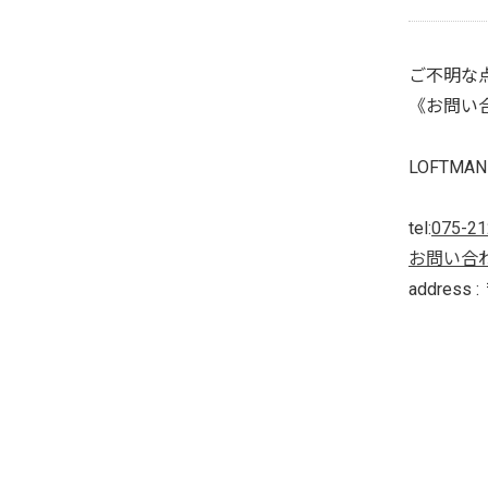
ご不明な点
《お問い
LOFTMAN 
tel:
075-21
お問い合
addres