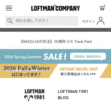
ログイン
BLOG
ITEM
BRAND
EVENT
SHOP LIST
【NEEDLESの別注】50周年 H.D. Track Pant
LOFTMAN 1981
BLOG