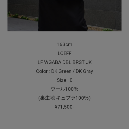
163cm
LOEFF
LF WGABA DBL BRST JK
Color : DK Green / DK Gray
Size : 0
ウール100％
(裏生地 キュプラ100％)
¥71,500-