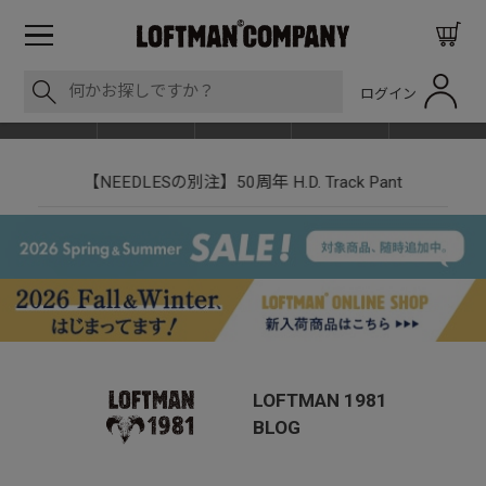
ログイン
BLOG
ITEM
BRAND
EVENT
SHOP LIST
【NEEDLESの別注】50周年 H.D. Track Pant
LOFTMAN 1981
BLOG