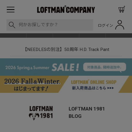
ログイン
BLOG
ITEM
BRAND
EVENT
SHOP LIST
【NEEDLESの別注】50周年 H.D. Track Pant
LOFTMAN 1981
BLOG