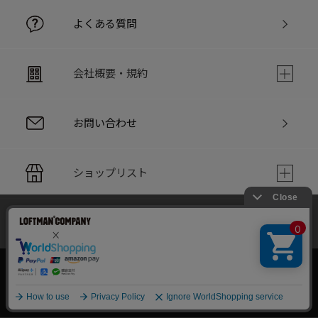
よくある質問
会社概要・規約
お問い合わせ
ショップリスト
当サイトでは利用体験の向上およびコンテンツの最適な提供、ト
PC版サイト
ラフィックの分析を目的としてCookieを使用しています。
サイトの閲覧を継続された場合、Cookieの利用に同意したことも
のといたします。
詳細については
個人情報保護方針
をご確認ください。
承諾する
Copyright © LOFTMAN COMPANY. All rights reserved.