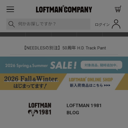
ログイン
BLOG
ITEM
BRAND
EVENT
SHOP LIST
【NEEDLESの別注】50周年 H.D. Track Pant
LOFTMAN 1981
BLOG