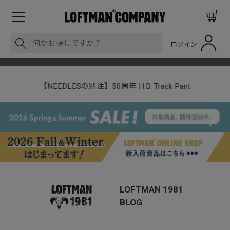
ログイン
BLOG
ITEM
BRAND
EVENT
SHOP LIST
【NEEDLESの別注】50周年 H.D. Track Pant
LOFTMAN 1981
BLOG