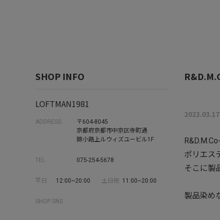
SHOP INFO
R&D.M.
LOFTMAN1981
2023.03.17
ADDRESS
〒604-8045
京都府京都市中京区寺町通
錦小路上ルウィズユービル1F
R&D.M.
ポリエス
TEL
075-254-5678
そこに製
平日
12:00~20:00
土日祝
11:00~20:00
製品染め
SHOP SNS