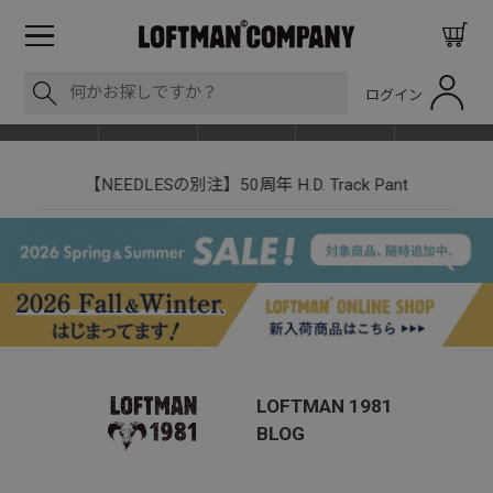
ログイン
BLOG
ITEM
BRAND
EVENT
SHOP LIST
【NEEDLESの別注】50周年 H.D. Track Pant
LOFTMAN 1981
BLOG