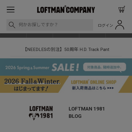
ログイン
BLOG
ITEM
BRAND
EVENT
SHOP LIST
nt
LOFTMAN RECRUIT
LOFTMAN 1981
BLOG