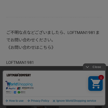
ご不明な点などございましたら、LOFTMAN1981ま
でお問い合わせください。
《お問い合わせはこちら》
LOFTMAN1981
当サイトでは利用体験の向上およびコンテンツの最適な提供、ト
tel:
075-254-5678
ラフィックの分析を目的としてCookieを使用しています。
サイトの閲覧を継続された場合、Cookieの利用に同意したことも
お問い合わせフォーム
のといたします。
address : 〒604-8045 京都府京都市中京区寺町通錦
詳細については
個人情報保護方針
をご確認ください。
小路上ル ウィズユービル1F
承諾する